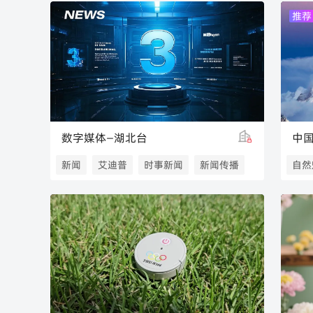
推荐
数字媒体—湖北台
中
新闻
艾迪普
时事新闻
新闻传播
自然
中国