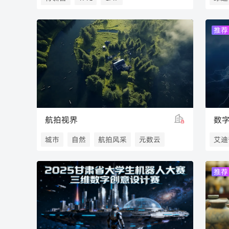
推荐
航拍视界
数
城市
自然
航拍风采
元数云
艾迪
精准
推荐