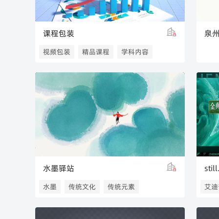
课程包装
泉
视频包装
精品课程
学科内容
水墨驿站
stil
水墨
传统文化
传统元素
艾迪
水墨晕染
元数云
水墨素材