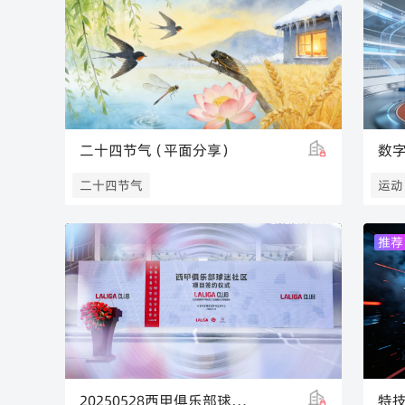
精英
二十四节气（平面分享）
数
二十四节气
运动
推荐
20250528西甲俱乐部球迷社区签约
特