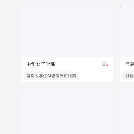
求真
新闻与传播学院
思想
浙江传媒学院新闻与传播学院
光明
中华女子学院
信
首都大学生AI诚信演讲比赛
创新
浙江
传媒