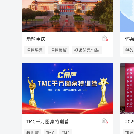
新韵重庆
怀
虚拟场景
虚拟模板
视频效果包装
税务
北京
TMC千万圆桌特训营
特训营
TMC
CMF
球迷