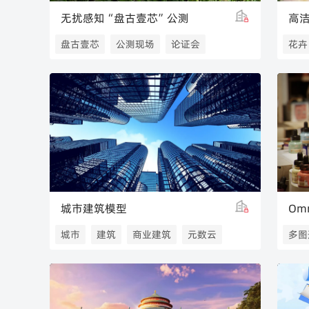
无扰感知“盘古壹芯”公测
高
盘古壹芯
公测现场
论证会
花卉
城市建筑模型
Omn
城市
建筑
商业建筑
元数云
多图
高级