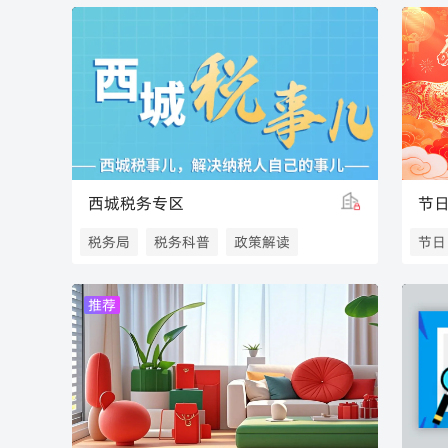
新闻媒体
信息可视化
演播场景
媒体传播
元数云
西城税务专区
节
税务局
税务科普
政策解读
节日
税务解读
北京税务
春节
推荐
节日