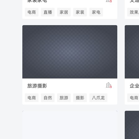
家装家电
艾
电商
直播
家居
家装
家电
效果
八爪龙
视觉
旅游摄影
企
电商
自然
旅游
摄影
八爪龙
电商
八爪