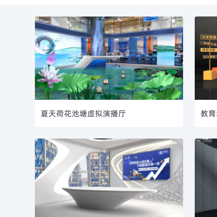
夏天荷花池塘虚拟演播厅
教育