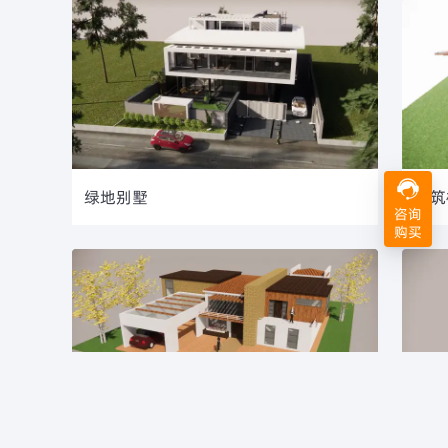
绿地别墅
建筑
咨询
购买