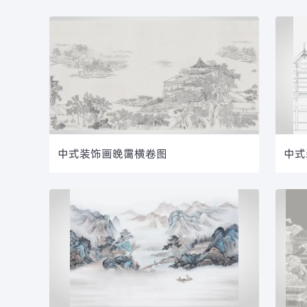
中式装饰画晚霭横卷图
中式