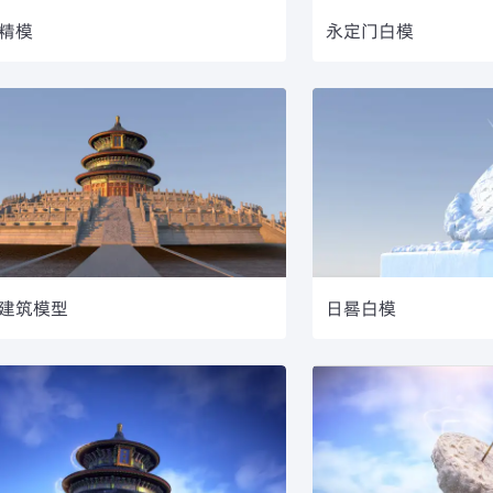
精模
永定门白模
建筑模型
日晷白模