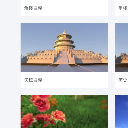
角楼白模
角楼
天坛白模
历史