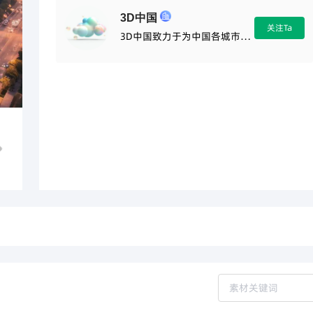
3D中国
关注Ta
3D中国致力于为中国各城市打
造3D模型内容，其目标是通过
创建高质量、精确的数字模型来
捕捉和展示中国丰富的文化遗
产与现代都市风貌。致力于为每
一个省区建立专属的数字模型
库，这不仅包括了著名地标建筑
（如北京的故宫、上海的东方明
珠塔）、传统民居及历史遗迹，
也涵盖了当代建筑设计与城市
规划项目。为推动中国城市化进
程中的数字化建设，也为全球用
户提供了深入了解中国文化和
现代发展的窗口。