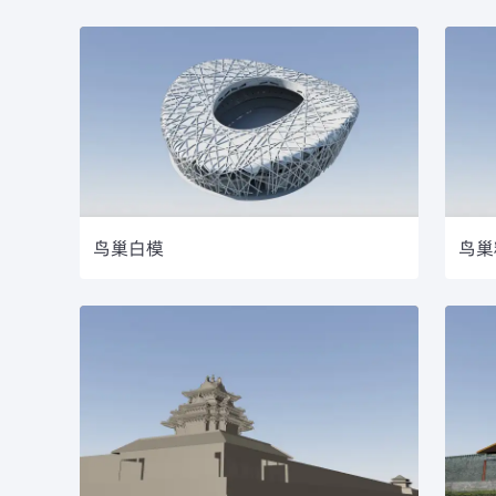
鸟巢白模
鸟巢