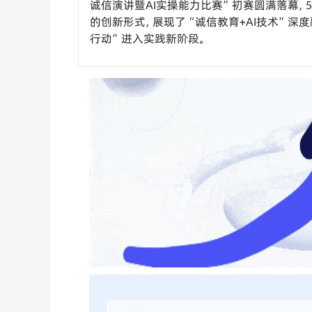
诚信演讲暨AI实操能力比赛”初赛圆满落幕，5
的创新形式，展现了“诚信教育+AI技术”深
分享
行动”进入实践新阶段。
资讯
解决方案
元数云