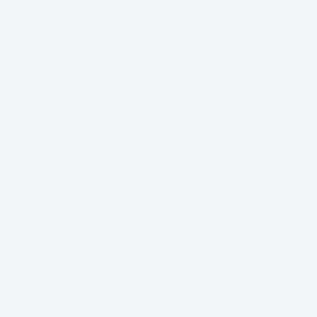
公司介绍
关于我们
媒体报道
联系我们