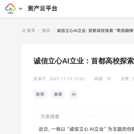
资产云平台
首页
资讯
诚信立心AI立业：首都高校探索“两信融
首页
诚信立心AI立业：首都高校探索
资产库
专区
发表于
2025-11-13 12:02
阅读
39
点赞
软件
教育
赛事
AI
任务
文章摘要
课程
近日，一场以“诚信立心 AI立业”为主题的